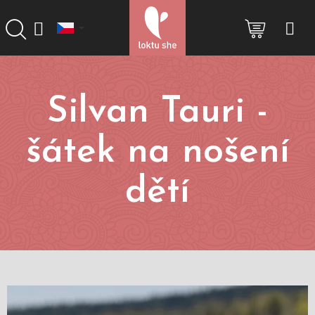
Přejít
na
NÁKUP
obsah
KOŠÍK
Silvan Tauri -
šátek na nošení
dětí