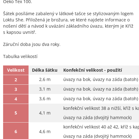
Oeko Tex 100.
Šátek posíláme zabalený v látkové tašce se stylizovaným logem
Loktu She. Přiložená je brožura, ve které najdete informace o
nošení dětí a návod k uvázání základního úvazu, kterým je Kříž
s kapsou uvnitř.
Záruční doba jsou dva roky.
Tabulka velikostí
Velikost
Délka šátku
Konfekční velikost - použití
2,6 m
úvazy na bok, úvazy na záda (batoh)
2
3,1 m
úvazy na bok, úvazy na záda (batoh)
3
3,6 m
úvazy na bok, úvazy na záda (batoh)
4
konfekční velikost 38 a nižší, kříž s k
5
4,1 m
úvazy na záda (dvojitý hammock)
konfekční velikost 40 až 42, kříž s ka
6
4,6 m
úvazy na záda (dvojitý hammock)