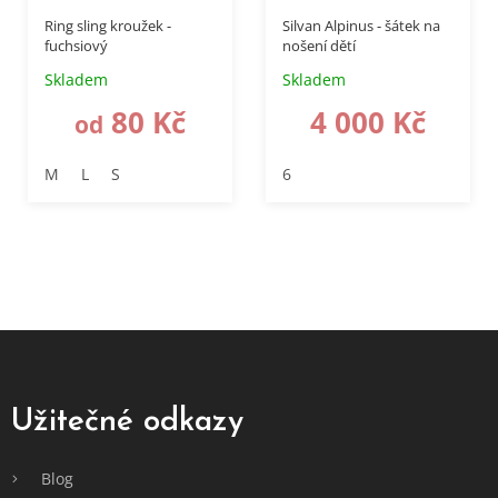
Ring sling kroužek -
Silvan Alpinus - šátek na
fuchsiový
nošení dětí
Skladem
Skladem
80 Kč
4 000 Kč
od
M
L
S
6
Z
á
p
a
Užitečné odkazy
t
í
Blog