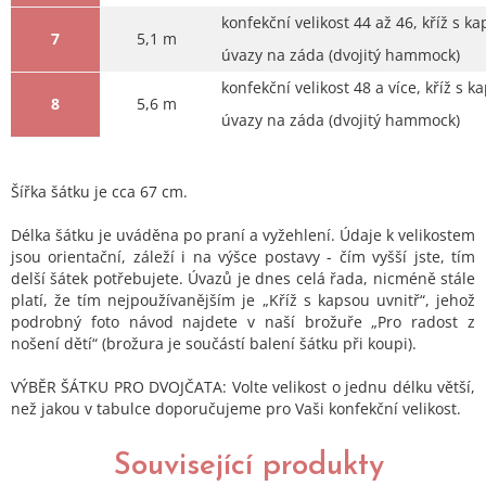
konfekční velikost 44 až 46, kříž s ka
7
5,1 m
úvazy na záda (dvojitý hammock)
konfekční velikost 48 a více, kříž s k
8
5,6 m
úvazy na záda (dvojitý hammock)
Šířka šátku je cca 67 cm.
Délka šátku je uváděna po praní a vyžehlení. Údaje k velikostem
jsou orientační, záleží i na výšce postavy - čím vyšší jste, tím
delší šátek potřebujete. Úvazů je dnes celá řada, nicméně stále
platí, že tím nejpoužívanějším je „Kříž s kapsou uvnitř“, jehož
podrobný foto návod najdete v naší brožuře „Pro radost z
nošení dětí“ (brožura je součástí balení šátku při koupi).
VÝBĚR ŠÁTKU PRO DVOJČATA: Volte velikost o jednu délku větší,
než jakou v tabulce doporučujeme pro Vaši konfekční velikost.
Související produkty