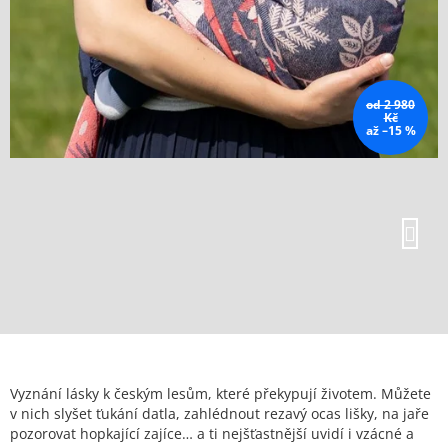
od 2 980
Kč
až –15 %
Vyznání lásky k českým lesům, které překypují životem. Můžete
v nich slyšet ťukání datla, zahlédnout rezavý ocas lišky, na jaře
pozorovat hopkající zajíce… a ti nejšťastnější uvidí i vzácné a