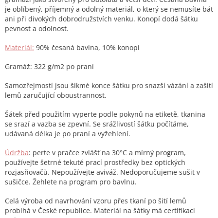
je oblíbený, příjemný a odolný materiál, o který se nemusíte bát
ani při divokých dobrodružstvích venku. Konopí dodá šátku
pevnost a odolnost.
Materiál:
90% česaná bavlna, 10% konopí
Gramáž: 322 g/m2 po praní
Samozřejmostí jsou šikmé konce šátku pro snazší vázání a zašití
lemů zaručující oboustrannost.
Šátek před použitím vyperte podle pokynů na etiketě, tkanina
se srazí a vazba se zpevní. Se srážlivostí šátku počítáme,
udávaná délka je po praní a vyžehlení.
Údržba
: perte v pračce zvlášť na 30°C a mírný program,
používejte šetrné tekuté prací prostředky bez optických
rozjasňovačů. Nepoužívejte aviváž. Nedoporučujeme sušit v
sušičce. Žehlete na program pro bavlnu.
Celá výroba od navrhování vzoru přes tkaní po šití lemů
probíhá v České republice. Materiál na šátky má certifikaci