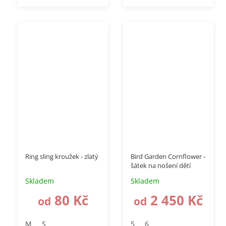
Ring sling kroužek - zlatý
Bird Garden Cornflower -
šátek na nošení dětí
Skladem
Skladem
80 Kč
2 450 Kč
od
od
M
S
5
6