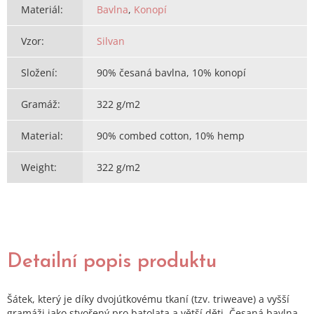
Materiál
:
Bavlna
,
Konopí
Vzor
:
Silvan
Složení
:
90% česaná bavlna, 10% konopí
Gramáž
:
322 g/m2
Material
:
90% combed cotton, 10% hemp
Weight
:
322 g/m2
Detailní popis produktu
Šátek, který je díky dvojútkovému tkaní (tzv. triweave) a vyšší
gramáži jako stvořený pro batolata a větší děti. Česaná bavlna