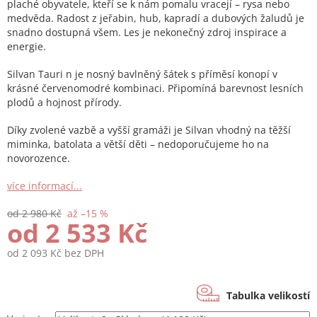
plaché obyvatele, kteří se k nám pomalu vracejí – rysa nebo
medvěda. Radost z jeřabin, hub, kapradí a dubových žaludů je
snadno dostupná všem. Les je nekonečný zdroj inspirace a
energie.
Silvan Tauri n je nosný bavlněný šátek s příměsí konopí v
krásné červenomodré kombinaci. Připomíná barevnost lesních
plodů a hojnost přírody.
Díky zvolené vazbě a vyšší gramáži je Silvan vhodný na těžší
miminka, batolata a větší děti – nedoporučujeme ho na
novorozence.
více informací...
od 2 980 Kč
až –15 %
od
2 533 Kč
od
2 093 Kč
bez DPH
Měrná
cena:
Tabulka velikostí