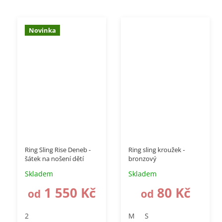
Novinka
Ring Sling Rise Deneb -
Ring sling kroužek -
šátek na nošení dětí
bronzový
Skladem
Skladem
1 550 Kč
80 Kč
od
od
2
M
S