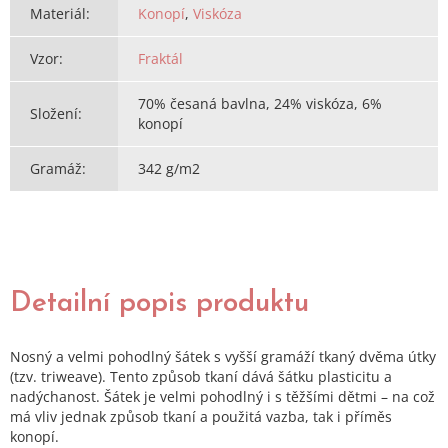
Materiál
:
Konopí
,
Viskóza
Vzor
:
Fraktál
70% česaná bavlna, 24% viskóza, 6%
Složení
:
konopí
Gramáž
:
342 g/m2
Detailní popis produktu
Nosný a velmi pohodlný šátek s vyšší gramáží tkaný dvěma útky
(tzv. triweave). Tento způsob tkaní dává šátku plasticitu a
nadýchanost. Šátek je velmi pohodlný i s těžšími dětmi – na což
má vliv jednak způsob tkaní a použitá vazba, tak i příměs
konopí.