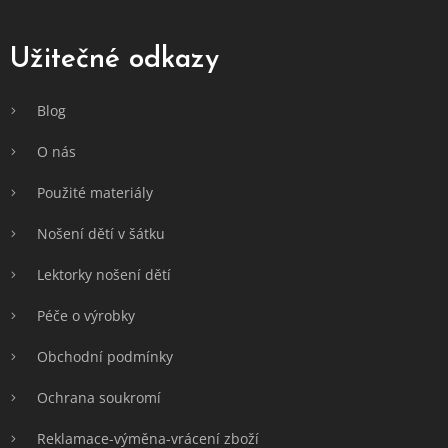
á
p
a
Užitečné odkazy
t
í
Blog
O nás
Použité materiály
Nošení dětí v šátku
Lektorky nošení dětí
Péče o výrobky
Obchodní podmínky
Ochrana soukromí
Reklamace-výměna-vrácení zboží