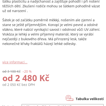
šátku plasticitu a nadýchanost a zajišťuje pohodlí i při nošení
těžších dětí. Zkušení rodiče mohou se šátkem pohodlně vázat
už od narození .
Šátek je od začátku poměrně měkký, nošením ale zjemní a
stane se ještě příjemnějším. Konopí je velmi pevné a odolné
vlákno, které nabízí vynikající savost i odolnost vůči UV záření.
Viskóza je lehký a velmi příjemný materiál, který se vyrábí
nejčastěji z bukového dřeva. Má přirozený lesk, takže
nekonečné křivky fraktálů házejí lehké odlesky.
více informací...
od 3 100 Kč
–20 %
od
2 480 Kč
od
2 050 Kč
bez DPH
Měrná
cena:
Tabulka velikostí