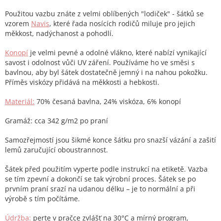
Použitou vazbu znáte z velmi oblíbených "lodiček" - šátků se
vzorem
Navis
, které řada nosících rodičů miluje pro jejich
měkkost, nadýchanost a pohodlí.
Konopí
je velmi pevné a odolné vlákno, které nabízí vynikající
savost i odolnost vůči UV záření. Používáme ho ve směsi s
bavlnou, aby byl šátek dostatečně jemný i na nahou pokožku.
Příměs viskózy přidává na měkkosti a hebkosti.
Materiál:
70% česaná bavlna, 24% viskóza, 6% konopí
Gramáž: cca 342 g/m2 po praní
Samozřejmostí jsou šikmé konce šátku pro snazší vázání a zašití
lemů zaručující oboustrannost.
Šátek před použitím vyperte podle instrukcí na etiketě. Vazba
se tím zpevní a dokončí se tak výrobní proces. Šátek se po
prvním praní srazí na udanou délku – je to normální a při
výrobě s tím počítáme.
Údržba:
perte v pračce zvlášť na 30°C a mírný program,