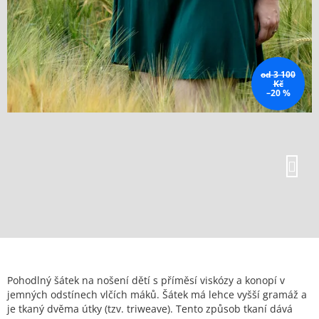
od 3 100
Kč
–20 %
Pohodlný šátek na nošení dětí s příměsí viskózy a konopí v
jemných odstínech vlčích máků. Šátek má lehce vyšší gramáž a
je tkaný dvěma útky (tzv. triweave). Tento způsob tkaní dává