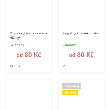
Ring sling kroužek - světle
Ring sling kroužek - zlatý
růžový
Skladem
Skladem
80 Kč
80 Kč
od
od
M
S
M
S
Doprodej
Na léto