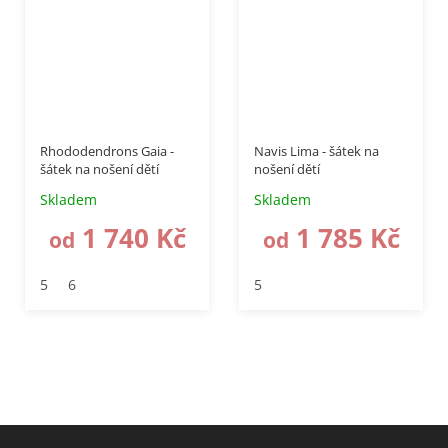
–40 %
až
–50 %
Rhododendrons Gaia -
Navis Lima - šátek na
šátek na nošení dětí
nošení dětí
Skladem
Skladem
1 740 Kč
1 785 Kč
od
od
5
6
5
Z