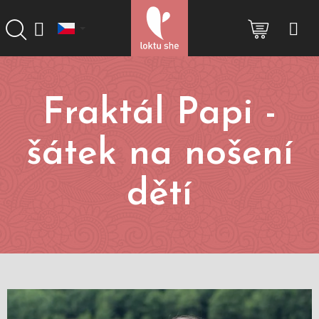
Přejít
na
NÁKUP
obsah
KOŠÍK
Fraktál Papi -
šátek na nošení
dětí