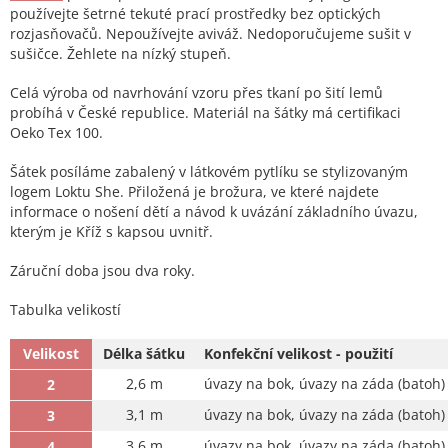
používejte šetrné tekuté prací prostředky bez optických
rozjasňovačů. Nepoužívejte aviváž. Nedoporučujeme sušit v
sušičce. Žehlete na nízký stupeň.
Celá výroba od navrhování vzoru přes tkaní po šití lemů
probíhá v České republice. Materiál na šátky má certifikaci
Oeko Tex 100.
Šátek posíláme zabalený v látkovém pytlíku se stylizovaným
logem Loktu She. Přiložená je brožura, ve které najdete
informace o nošení dětí a návod k uvázání základního úvazu,
kterým je Kříž s kapsou uvnitř.
Záruční doba jsou dva roky.
Tabulka velikostí
Velikost
Délka šátku
Konfekční velikost - použití
2,6 m
úvazy na bok, úvazy na záda (batoh)
2
3,1 m
úvazy na bok, úvazy na záda (batoh)
3
3,6 m
úvazy na bok, úvazy na záda (batoh)
4