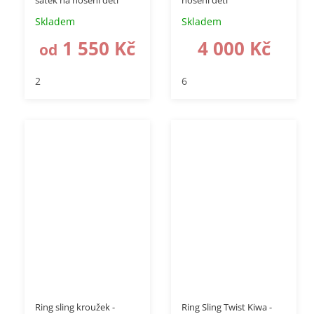
šátek na nošení dětí
nošení dětí
Skladem
Skladem
1 550 Kč
4 000 Kč
od
2
6
až
–18 %
Ring sling kroužek -
Ring Sling Twist Kiwa -