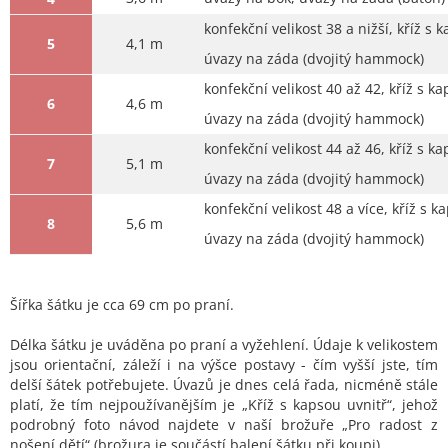
konfekční velikost 38 a nižší, kříž s k
5
4,1 m
úvazy na záda (dvojitý hammock)
konfekční velikost 40 až 42, kříž s ka
6
4,6 m
úvazy na záda (dvojitý hammock)
konfekční velikost 44 až 46, kříž s ka
7
5,1 m
úvazy na záda (dvojitý hammock)
konfekční velikost 48 a více, kříž s k
8
5,6 m
úvazy na záda (dvojitý hammock)
Šířka šátku je cca 69 cm po praní.
Délka šátku je uváděna po praní a vyžehlení. Údaje k velikostem
jsou orientační, záleží i na výšce postavy - čím vyšší jste, tím
delší šátek potřebujete. Úvazů je dnes celá řada, nicméně stále
platí, že tím nejpoužívanějším je „Kříž s kapsou uvnitř“, jehož
podrobný foto návod najdete v naší brožuře „Pro radost z
nošení dětí“ (brožura je součástí balení šátku při koupi).