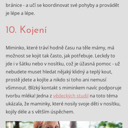
bránice - a učí se koordinovat své pohyby a provádět
je lépe a lépe.
10. Kojení
Miminko, které tráví hodně času na těle mámy, má
možnost se kojit tak často, jak potřebuje. Leckdy to
jde i v šátku nebo v nosítku, což je úžasná pomoc - už
nebudete muset hledat nějaký klidný a teplý kout,
prostě jdete a kojíte a nikdo si toho ani nemusí
všimnout. Blízký kontakt s miminkem navíc podporuje
tvorbu mléka! Jedna z
vědeckých studií
na toto téma
ukázala, že maminky, které nosily svoje děti v nosítku,
kojily déle a s větším úspěchem.