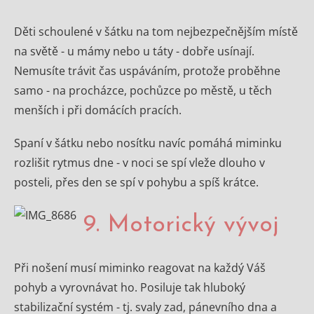
Děti schoulené v šátku na tom nejbezpečnějším místě
na světě - u mámy nebo u táty - dobře usínají.
Nemusíte trávit čas uspáváním, protože proběhne
samo - na procházce, pochůzce po městě, u těch
menších i při domácích pracích.
Spaní v šátku nebo nosítku navíc pomáhá miminku
rozlišit rytmus dne - v noci se spí vleže dlouho v
posteli, přes den se spí v pohybu a spíš krátce.
9. Motorický vývoj
Při nošení musí miminko reagovat na každý Váš
pohyb a vyrovnávat ho. Posiluje tak hluboký
stabilizační systém - tj. svaly zad, pánevního dna a