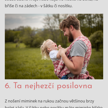
břiše či na zádech - v šátku či nosítku.
6. Ta nejhezčí posilovna
Z nošení miminek na rukou začnou většinou brzy
bolet záda. V šátku nebo nosítku máte miminko blízko