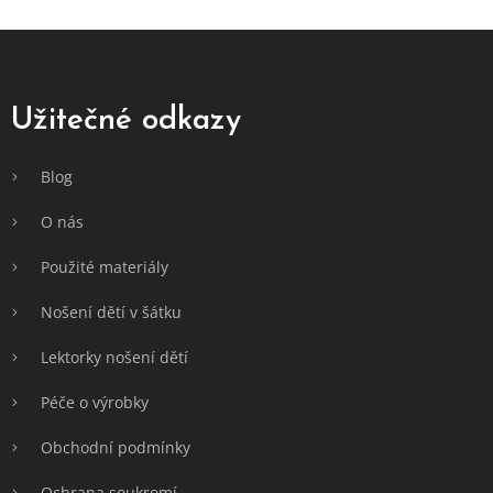
Z
á
p
a
Užitečné odkazy
t
í
Blog
O nás
Použité materiály
Nošení dětí v šátku
Lektorky nošení dětí
Péče o výrobky
Obchodní podmínky
Ochrana soukromí