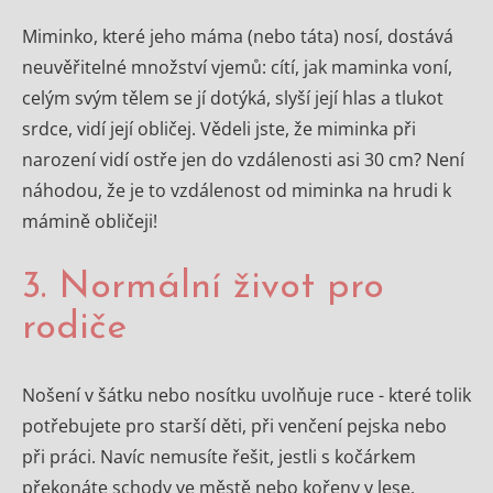
Miminko, které jeho máma (nebo táta) nosí, dostává
neuvěřitelné množství vjemů: cítí, jak maminka voní,
celým svým tělem se jí dotýká, slyší její hlas a tlukot
srdce, vidí její obličej. Vědeli jste, že miminka při
narození vidí ostře jen do vzdálenosti asi 30 cm? Není
náhodou, že je to vzdálenost od miminka na hrudi k
mámině obličeji!
3. Normální život pro
rodiče
Nošení v šátku nebo nosítku uvolňuje ruce - které tolik
potřebujete pro starší děti, při venčení pejska nebo
při práci. Navíc nemusíte řešit, jestli s kočárkem
překonáte schody ve městě nebo kořeny v lese.