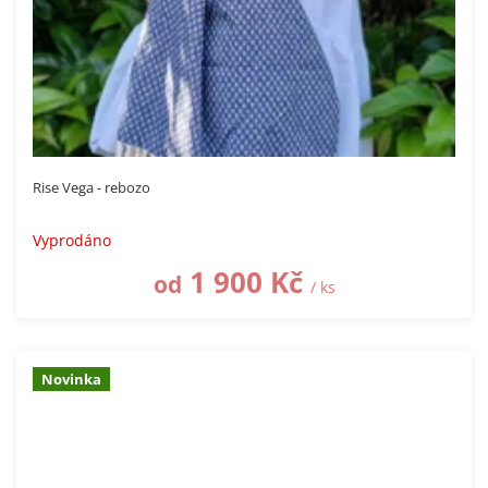
Rise Vega - rebozo
Vyprodáno
1 900 Kč
od
/ ks
Novinka