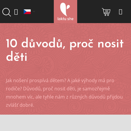
Přejít
na
NÁKUP
obsah
KOŠÍK
10 důvodů, proč nosit
děti
Jak nošení prospívá dětem? A jaké výhody má pro
rodiče? Důvodů, proč nosit děti, je samozřejmě
mnohem víc, ale tyhle nám z různých důvodů přijdou
zvlášť dobré.