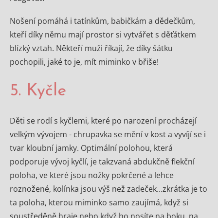
Nošení pomáhá i tatínkům, babičkám a dědečkům,
kteří díky němu mají prostor si vytvářet s děťátkem
blízký vztah. Někteří muži říkají, že díky šátku
pochopili, jaké to je, mít miminko v břiše!
5. Kyčle
Děti se rodí s kyčlemi, které po narození procházejí
velkým vývojem - chrupavka se mění v kost a vyvíjí se i
tvar kloubní jamky. Optimální polohou, která
podporuje vývoj kyčlí, je takzvaná abdukčně flekční
poloha, ve které jsou nožky pokrčené a lehce
roznožené, kolínka jsou výš než zadeček...zkrátka je to
ta poloha, kterou miminko samo zaujímá, když si
soustředěně hraje nebo když ho nosíte na boku, na