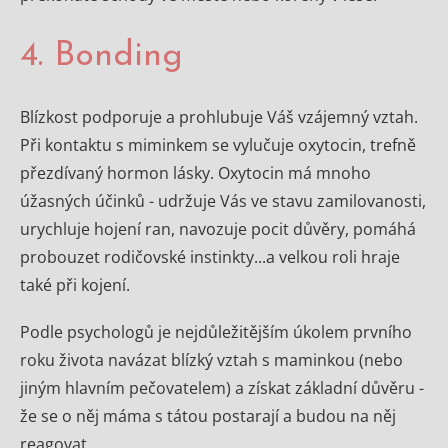
4. Bonding
Blízkost podporuje a prohlubuje Váš vzájemný vztah.
Při kontaktu s miminkem se vylučuje oxytocin, trefně
přezdívaný hormon lásky. Oxytocin má mnoho
úžasných účinků - udržuje Vás ve stavu zamilovanosti,
urychluje hojení ran, navozuje pocit důvěry, pomáhá
probouzet rodičovské instinkty...a velkou roli hraje
také při kojení.
Podle psychologů je nejdůležitějším úkolem prvního
roku života navázat blízký vztah s maminkou (nebo
jiným hlavním pečovatelem) a získat základní důvěru -
že se o něj máma s tátou postarají a budou na něj
reagovat.