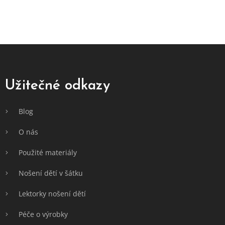
Z
á
p
a
Užitečné odkazy
t
í
Blog
O nás
Použité materiály
Nošení dětí v šátku
Lektorky nošení dětí
Péče o výrobky