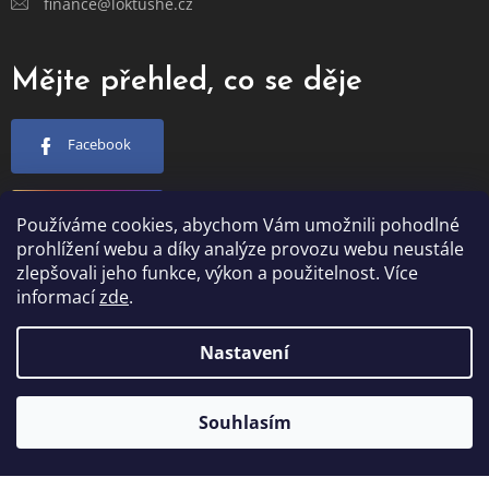
finance@loktushe.cz
Mějte přehled, co se děje
Facebook
Instagram
Používáme cookies, abychom Vám umožnili pohodlné
prohlížení webu a díky analýze provozu webu neustále
zlepšovali jeho funkce, výkon a použitelnost. Více
YouTube
informací
zde
.
Nastavení
Vytvořil Shoptet
Souhlasím
Copyright 2026
Loktu She
. Všechna práva vyhrazena.