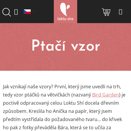
Přejít
na
NÁKUP
obsah
KOŠÍK
Ptačí vzor
Jak vznikají naše vzory? První, který jsme uvedli na trh,
tedy vzor ptáčků na větvičkách (nazvaný
Bird Garden
) je
poctivě odpracovaný celou Loktu Shí docela dřevním
způsobem. Kreslila ho Anička na papír, který jsem
předtím vystřídala do požadovaného tvaru... do křivek
ho pak z fotky převáděla Bára, která se to učila za