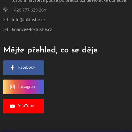
(osobní návštěva pouze po předchozí telefonické domluvě)
+420 777 629 264
info@loktushe.cz
finance@loktushe.cz
Mějte přehled, co se děje
Facebook
Instagram
YouTube