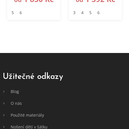
5
6
3
4
5
6
Z
á
p
a
Užitečné odkazy
t
í
Blog
O nás
Použité materiály
Nošení dětí v šátku