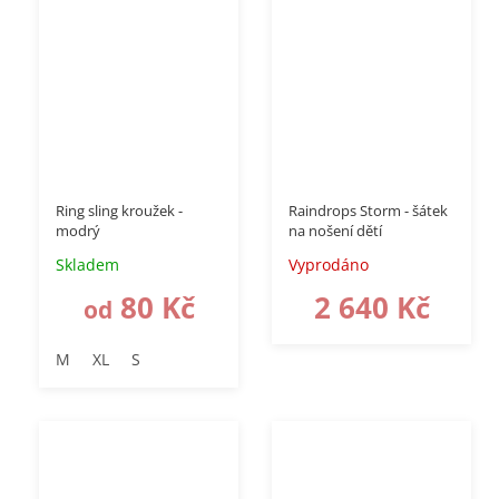
–20 %
Ring sling kroužek -
Raindrops Storm - šátek
modrý
na nošení dětí
Skladem
Vyprodáno
80 Kč
2 640 Kč
od
M
XL
S