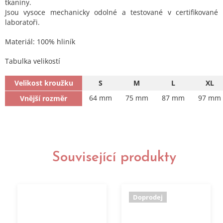
tkaniny.
Jsou vysoce mechanicky odolné a testované v certifikované
laboratoři.
Materiál: 100% hliník
Tabulka velikostí
Velikost kroužku
S
M
L
XL
64 mm
75 mm
87 mm
97 mm
Vnější rozměr
Související produkty
Doprodej