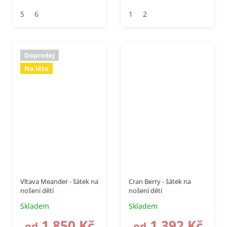
5
6
1
2
Doprodej
Na léto
–50 %
až
–20 %
Vltava Meander - šátek na
Cran Berry - šátek na
nošení dětí
nošení dětí
Skladem
Skladem
1 850 Kč
1 392 Kč
od
od