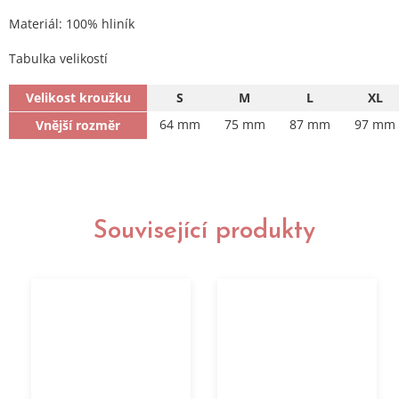
Materiál: 100% hliník
Tabulka velikostí
Velikost kroužku
S
M
L
XL
64 mm
75 mm
87 mm
97 mm
Vnější rozměr
Související produkty