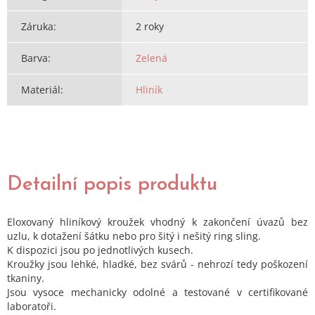
Záruka
:
2 roky
Barva
:
Zelená
Materiál
:
Hliník
Detailní popis produktu
Eloxovaný hliníkový kroužek vhodný k zakončení úvazů bez
uzlu, k dotažení šátku nebo pro šitý i nešitý ring sling.
K dispozici jsou po jednotlivých kusech.
Kroužky jsou lehké, hladké, bez svárů - nehrozí tedy poškození
tkaniny.
Jsou vysoce mechanicky odolné a testované v certifikované
laboratoři.