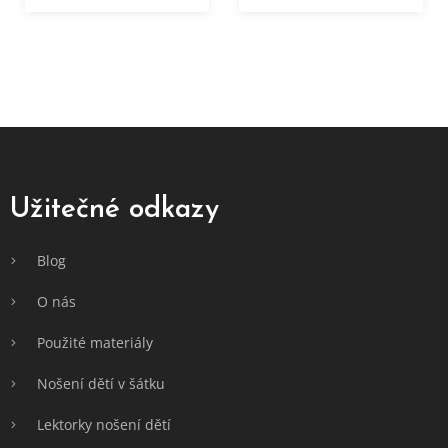
Z
á
p
a
Užitečné odkazy
t
í
Blog
O nás
Použité materiály
Nošení dětí v šátku
Lektorky nošení dětí