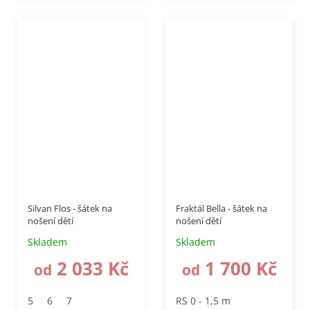
–50 %
Silvan Flos - šátek na
Fraktál Bella - šátek na
nošení dětí
nošení dětí
Skladem
Skladem
2 033 Kč
1 700 Kč
od
od
5
6
7
RS 0 - 1,5 m