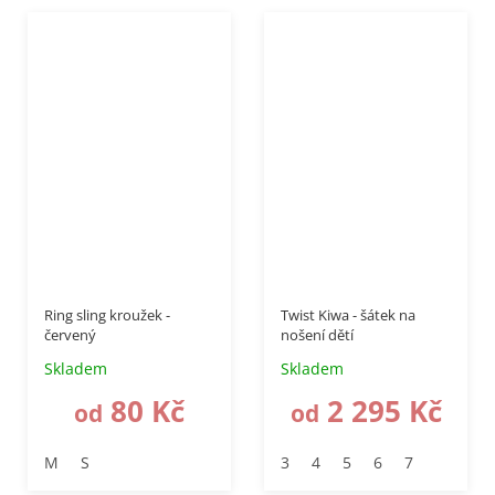
–15 %
Ring sling kroužek -
Twist Kiwa - šátek na
červený
nošení dětí
Skladem
Skladem
80 Kč
2 295 Kč
od
od
M
S
3
4
5
6
7