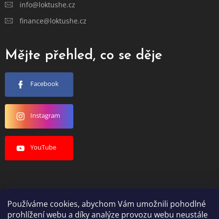
info@loktushe.cz
finance@loktushe.cz
Mějte přehled, co se děje
Facebook
Instagram
YouTube
Používáme cookies, abychom Vám umožnili pohodlné
Vytvořil Shoptet
prohlížení webu a díky analýze provozu webu neustále