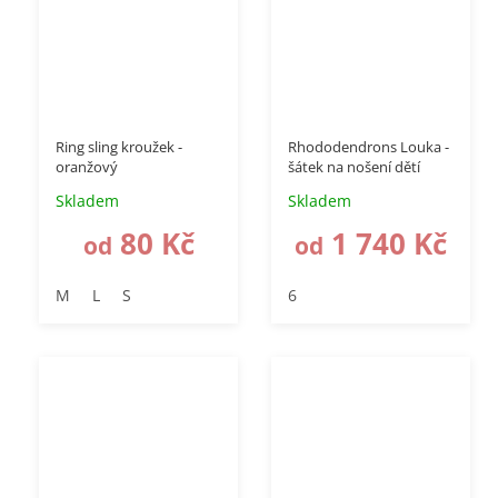
–40 %
Ring sling kroužek -
Rhododendrons Louka -
oranžový
šátek na nošení dětí
Skladem
Skladem
80 Kč
1 740 Kč
od
od
M
L
S
6