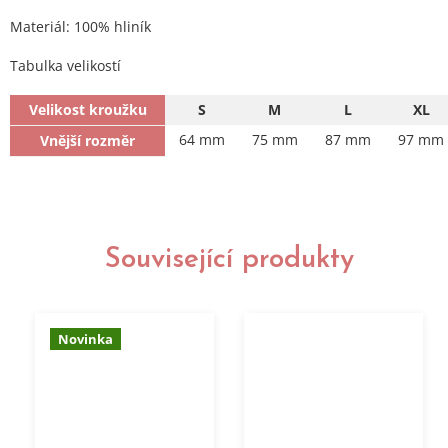
Materiál: 100% hliník
Tabulka velikostí
Velikost kroužku
S
M
L
XL
64 mm
75 mm
87 mm
97 mm
Vnější rozměr
Související produkty
Novinka