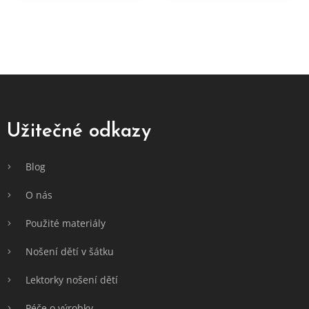
Z
á
p
a
Užitečné odkazy
t
í
Blog
O nás
Použité materiály
Nošení dětí v šátku
Lektorky nošení dětí
Péče o výrobky