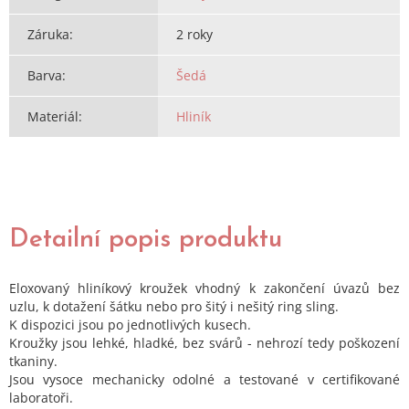
Záruka
:
2 roky
Barva
:
Šedá
Materiál
:
Hliník
Detailní popis produktu
Eloxovaný hliníkový kroužek vhodný k zakončení úvazů bez
uzlu, k dotažení šátku nebo pro šitý i nešitý ring sling.
K dispozici jsou po jednotlivých kusech.
Kroužky jsou lehké, hladké, bez svárů - nehrozí tedy poškození
tkaniny.
Jsou vysoce mechanicky odolné a testované v certifikované
laboratoři.