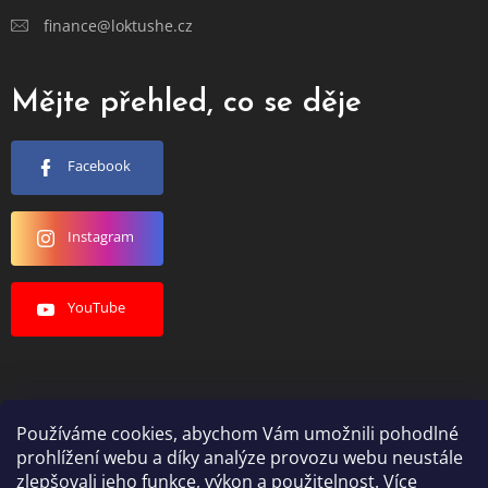
finance@loktushe.cz
Mějte přehled, co se děje
Facebook
Instagram
YouTube
Používáme cookies, abychom Vám umožnili pohodlné
Vytvořil Shoptet
prohlížení webu a díky analýze provozu webu neustále
zlepšovali jeho funkce, výkon a použitelnost. Více