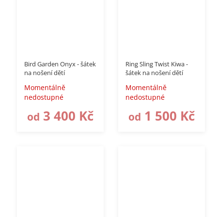
až
–18 %
Bird Garden Onyx - šátek
Ring Sling Twist Kiwa -
na nošení dětí
šátek na nošení dětí
Momentálně
Momentálně
nedostupné
nedostupné
3 400 Kč
1 500 Kč
od
od