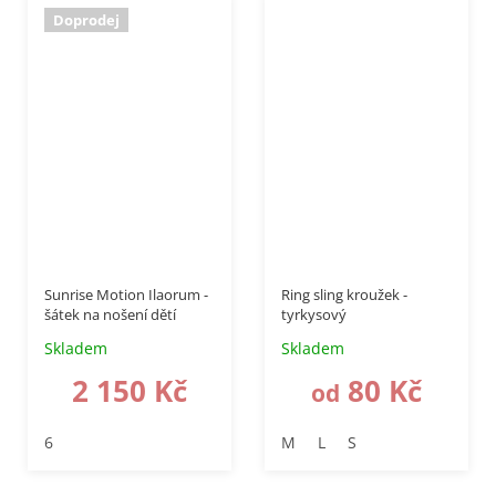
Doprodej
–50 %
Sunrise Motion Ilaorum -
Ring sling kroužek -
šátek na nošení dětí
tyrkysový
Skladem
Skladem
2 150 Kč
80 Kč
od
6
M
L
S