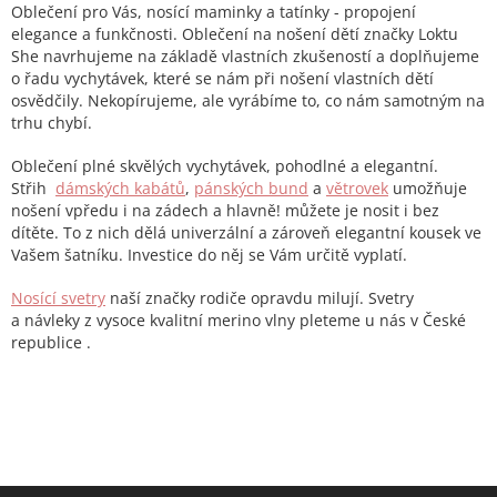
l
Oblečení pro Vás, nosící maminky a tatínky - propojení
á
elegance a funkčnosti. Oblečení na nošení dětí značky Loktu
d
She navrhujeme na základě vlastních zkušeností a doplňujeme
a
o řadu vychytávek, které se nám při nošení vlastních dětí
c
osvědčily. Nekopírujeme, ale vyrábíme to, co nám samotným na
í
trhu chybí.
p
r
Oblečení plné skvělých vychytávek, pohodlné a elegantní.
v
Střih
dámských kabátů
,
pánských bund
a
větrovek
umožňuje
k
nošení vpředu i na zádech a hlavně! můžete je nosit i bez
y
dítěte. To z nich dělá univerzální a zároveň elegantní kousek ve
v
Vašem šatníku. Investice do něj se Vám určitě vyplatí.
ý
p
Nosící svetry
naší značky rodiče opravdu milují. Svetry
i
a návleky z
vysoce kvalitní merino vlny pleteme u nás v České
s
republice .
u