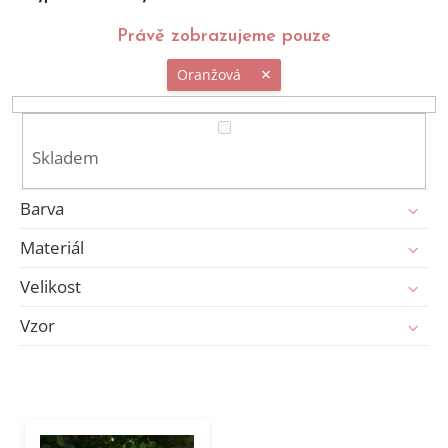
Právě zobrazujeme pouze
Oranžová
Skladem
Barva
Materiál
Velikost
Vzor
V
ý
p