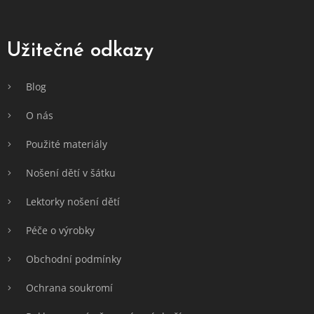
Z
á
p
a
Užitečné odkazy
t
í
Blog
O nás
Použité materiály
Nošení dětí v šátku
Lektorky nošení dětí
Péče o výrobky
Obchodní podmínky
Ochrana soukromí