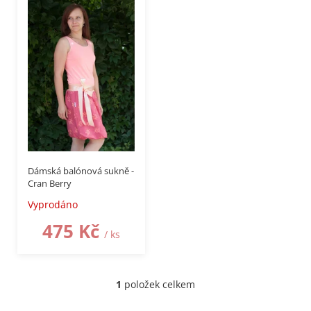
i
s
p
r
o
d
u
k
t
ů
–50 %
Dámská balónová sukně -
Cran Berry
Vyprodáno
475 Kč
/ ks
1
položek celkem
O
v