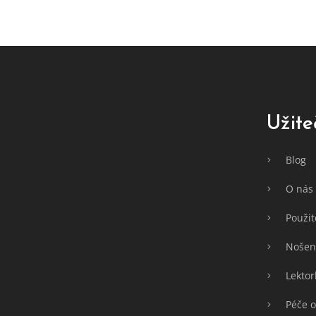
Z
á
p
a
t
Užite
í
Blog
O nás
Použit
Nošení
Lektor
Péče o