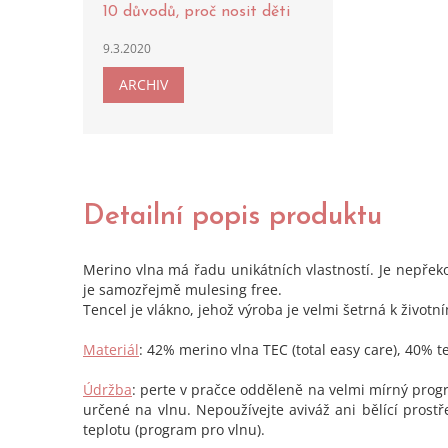
10 důvodů, proč nosit děti
9.3.2020
ARCHIV
Detailní popis produktu
Merino vlna má řadu unikátních vlastností. Je nepře
je samozřejmě mulesing free.
Tencel je vlákno, jehož výroba je velmi šetrná k život
Materiál
: 42% merino vlna TEC (total easy care), 40% 
Údržba
: perte v pračce odděleně na velmi mírný progr
určené na vlnu. Nepoužívejte aviváž ani bělící prost
teplotu (program pro vlnu).