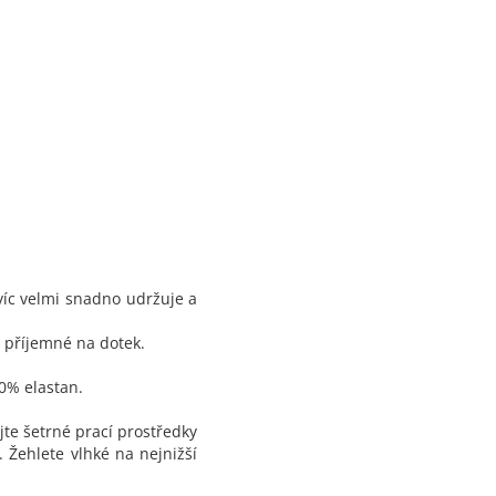
víc velmi snadno udržuje a
i příjemné na dotek.
20% elastan.
jte šetrné prací prostředky
 Žehlete vlhké na nejnižší