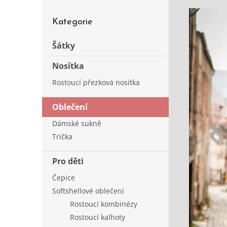
s
Přeskočit
t
Kategorie
kategorie
r
a
Šátky
n
Nosítka
n
í
Rostoucí přezková nosítka
p
a
Oblečení
n
e
Dámské sukně
l
Trička
Pro děti
Čepice
Softshellové oblečení
Rostoucí kombinézy
Rostoucí kalhoty