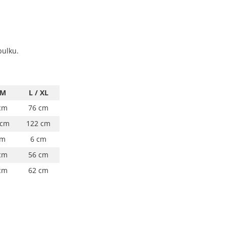
bulku.
 M
L / XL
cm
76 cm
 cm
122 cm
cm
6 cm
cm
56 cm
cm
62 cm