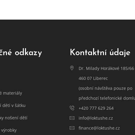
čné odkazy
Kontaktní údaje
Dr. Milady Horákové 185/66
460 07 Liberec
(osobní návštěva pouze po
é materiály
předchozí telefonické doml
 dětí v šátku
+420 777 629 264
ky nošení dětí
info@loktushe.cz
finance@loktushe.cz
 výrobky