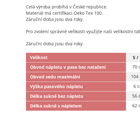
Celá výroba probíhá v České republice.
Materiál má certifikaci Oeko Tex 100.
Záruční doba jsou dva roky.
Pro zvolení správné velikosti využijte naši velikostní ta
Záruční doba jsou dva roky.
Velikost
S /
70 
Obvod nápletu v pase bez natažení
104
Obvod sedu maximální
6 
Výška pasového nápletu
56 
Délka sukně bez nápletu
62 
Délka sukně s nápletem