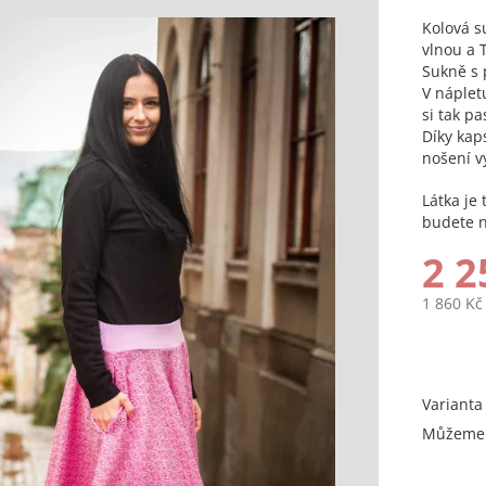
Kolová s
vlnou a 
Sukně s 
V náplet
si tak p
Díky kap
nošení v
Látka je
budete n
2 2
1 860 Kč
Měrná
cena:
Varianta
Můžeme 