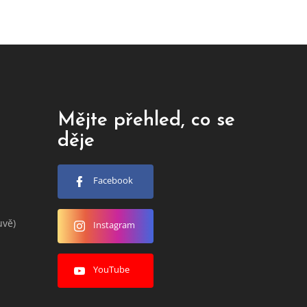
Mějte přehled, co se
děje
Facebook
uvě)
Instagram
YouTube