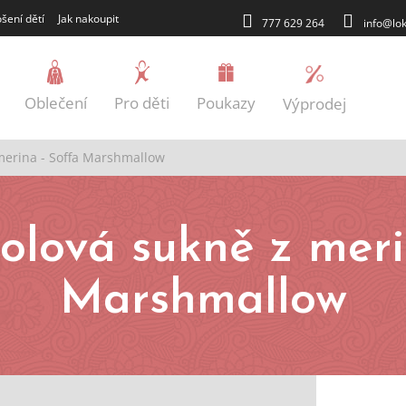
šení dětí
Jak nakoupit
777 629 264
info@lok
Oblečení
Pro děti
Poukazy
Výprodej
merina - Soffa Marshmallow
Blog
lová sukně z meri
Marshmallow