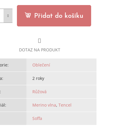
Přidat do košíku
DOTAZ NA PRODUKT
orie
:
Oblečení
a
:
2 roky
:
Růžová
iál
:
Merino vlna
,
Tencel
Soffa