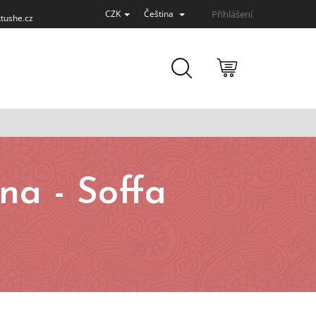
Přihlášení
CZK
Čeština
tushe.cz
NÁKUPNÍ
KOŠÍK
na - Soffa