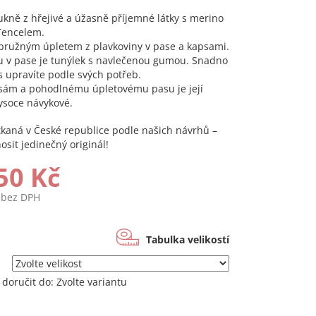
ukně z hřejivé a úžasně příjemné látky s merino
Tencelem.
pružným úpletem z plavkoviny v pase a kapsami.
u v pase je tunýlek s navlečenou gumou. Snadno
as upravíte podle svých potřeb.
sám a pohodlnému úpletovému pasu je její
ysoce návykové.
 tkaná v České republice podle našich návrhů –
osit jedinečný originál!
50 Kč
 bez DPH
Tabulka velikostí
doručit do:
Zvolte variantu