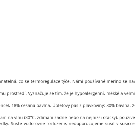
konatelná, co se termoregulace týče. Námi používané merino se na
nímu prostředí. Vyznačuje se tím, že je hypoalergenní, měkké a velm
tencel, 18% česaná bavlna. Úpletový pas z plavkoviny: 80% bavlna, 
am na vlnu (30°C, ždímání žádné nebo na nejnižší otáčky), používe
ředky. Sušte vodorovně rozložené, nedoporučujeme sušit v sušičce.