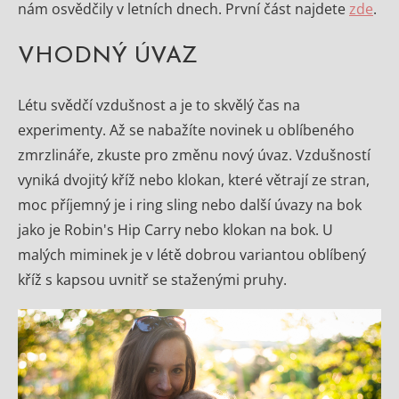
nám osvědčily v letních dnech. První část najdete
zde
.
VHODNÝ ÚVAZ
Létu svědčí vzdušnost a je to skvělý čas na
experimenty. Až se nabažíte novinek u oblíbeného
zmrzlináře, zkuste pro změnu nový úvaz. Vzdušností
vyniká dvojitý kříž nebo klokan, které větrají ze stran,
moc příjemný je i ring sling nebo další úvazy na bok
jako je Robin's Hip Carry nebo klokan na bok. U
malých miminek je v létě dobrou variantou oblíbený
kříž s kapsou uvnitř se staženými pruhy.