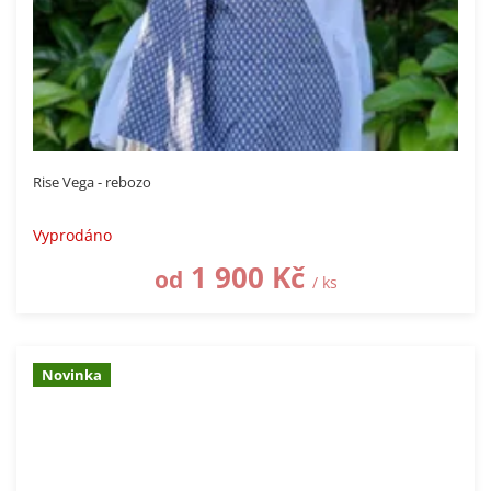
Rise Vega - rebozo
Vyprodáno
1 900 Kč
od
/ ks
Novinka