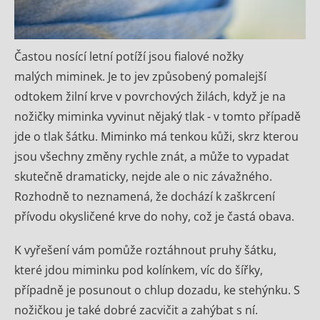
Častou nosící letní potíží jsou fialové nožky
malých miminek. Je to jev způsobený pomalejší
odtokem žilní krve v povrchových žilách, když je na
nožičky miminka vyvinut nějaký tlak - v tomto případě
jde o tlak šátku. Miminko má tenkou kůži, skrz kterou
jsou všechny změny rychle znát, a může to vypadat
skutečně dramaticky, nejde ale o nic závažného.
Rozhodně to neznamená, že dochází k zaškrcení
přívodu okysličené krve do nohy, což je častá obava.
K vyřešení vám pomůže roztáhnout pruhy šátku,
které jdou miminku pod kolínkem, víc do šířky,
případně je posunout o chlup dozadu, ke stehýnku. S
nožičkou je také dobré zacvičit a zahýbat s ní.