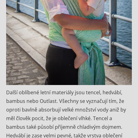
Další oblíbené letní materiály jsou tencel, hedvábí,
bambus nebo Outlast. Všechny se vyznačují tím, že
oproti bavlně absorbují velké množství vody aniž by
měl člověk pocit, že je oblečení vlhké. Tencel a
bambus také působí příjemně chladivým dojmem.
Hedvábí je zase velmi pevné, takže vrstva oblečení