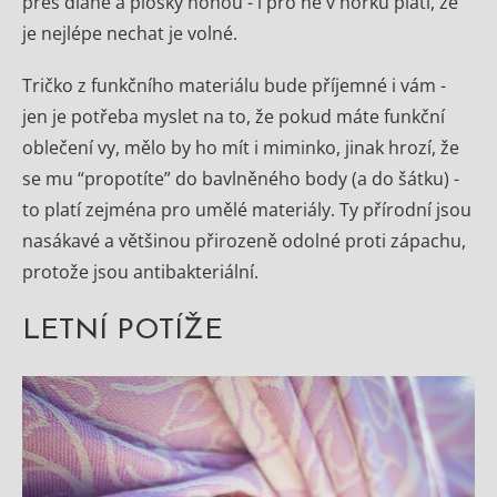
přes dlaně a plosky nohou - i pro ně v horku platí, že
je nejlépe nechat je volné.
Tričko z funkčního materiálu bude příjemné i vám -
jen je potřeba myslet na to, že pokud máte funkční
oblečení vy, mělo by ho mít i miminko, jinak hrozí, že
se mu “propotíte” do bavlněného body (a do šátku) -
to platí zejména pro umělé materiály. Ty přírodní jsou
nasákavé a většinou přirozeně odolné proti zápachu,
protože jsou antibakteriální.
LETNÍ POTÍŽE