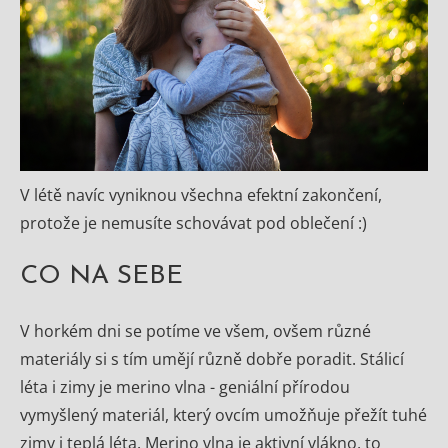
V létě navíc vyniknou všechna efektní zakončení,
protože je nemusíte schovávat pod oblečení :)
CO NA SEBE
V horkém dni se potíme ve všem, ovšem různé
materiály si s tím umějí různě dobře poradit. Stálicí
léta i zimy je merino vlna - geniální přírodou
vymyšlený materiál, který ovcím umožňuje přežít tuhé
zimy i teplá léta. Merino vlna je aktivní vlákno, to