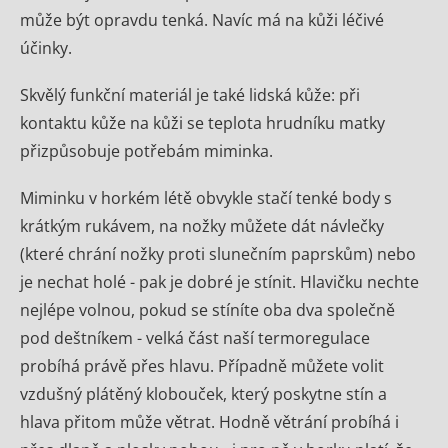
může být opravdu tenká. Navíc má na kůži léčivé
účinky.
Skvělý funkční materiál je také lidská kůže: při
kontaktu kůže na kůži se teplota hrudníku matky
přizpůsobuje potřebám miminka.
Miminku v horkém létě obvykle stačí tenké body s
krátkým rukávem, na nožky můžete dát návlečky
(které chrání nožky proti slunečním paprskům) nebo
je nechat holé - pak je dobré je stínit. Hlavičku nechte
nejlépe volnou, pokud se stíníte oba dva společně
pod deštníkem - velká část naší termoregulace
probíhá právě přes hlavu. Případně můžete volit
vzdušný plátěný klobouček, který poskytne stín a
hlava přitom může větrat. Hodně větrání probíhá i