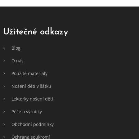
Z
á
p
a
Užitečné odkazy
t
í
Blog
O nás
Použité materiály
Nošení dětí v šátku
Lektorky nošení dětí
Péče o výrobky
Obchodní podmínky
Ochrana soukromí