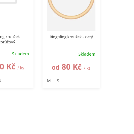
ing kroužek -
Ring sling kroužek - zlatý
atorůžový
Skladem
Skladem
0 Kč
80 Kč
od
/ ks
/ ks
S
M
S
O
v
l
á
d
a