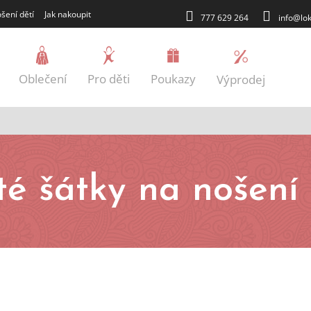
šení dětí
Jak nakoupit
777 629 264
info@lok
Oblečení
Pro děti
Poukazy
Výprodej
Blog
té šátky na nošení 