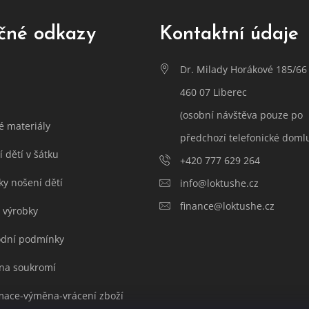
čné odkazy
Kontaktní údaje
Dr. Milady Horákové 185/66
460 07 Liberec
(osobní návštěva pouze po
é materiály
předchozí telefonické doml
 dětí v šátku
+420 777 629 264
ky nošení dětí
info@loktushe.cz
finance@loktushe.cz
 výrobky
dní podmínky
na soukromí
mace-výměna-vrácení zboží