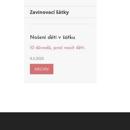
Zavinovací šátky
Nošení dětí v šátku
10 důvodů, proč nosit děti
9.3.2020
ARCHIV
Z
á
p