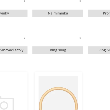
vinky
Na miminka
Pro 
vinovací šátky
Ring sling
Ring S