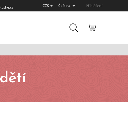
Přihlášení
CZK
Čeština
tushe.cz
NÁKUPNÍ
KOŠÍK
dětí