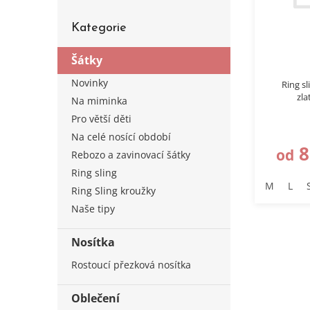
u
Přeskočit
k
Kategorie
kategorie
t
ů
Šátky
Novinky
Ring sl
zl
Na miminka
Pro větší děti
Na celé nosící období
8
od
Rebozo a zavinovací šátky
Ring sling
M
L
Ring Sling kroužky
Naše tipy
Nosítka
Rostoucí přezková nosítka
Oblečení