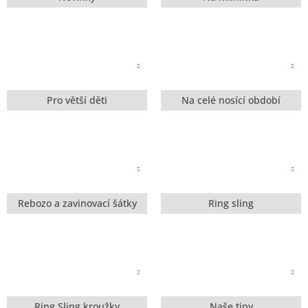
Pro větší děti
Na celé nosící období
Rebozo a zavinovací šátky
Ring sling
Ring Sling kroužky
Naše tipy