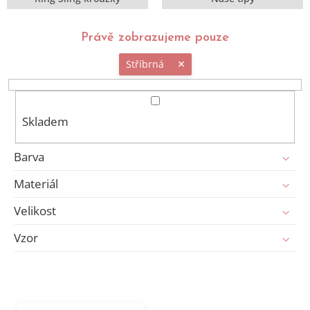
Právě zobrazujeme pouze
Stříbrná
Skladem
Barva
Materiál
Velikost
Vzor
V
ý
p