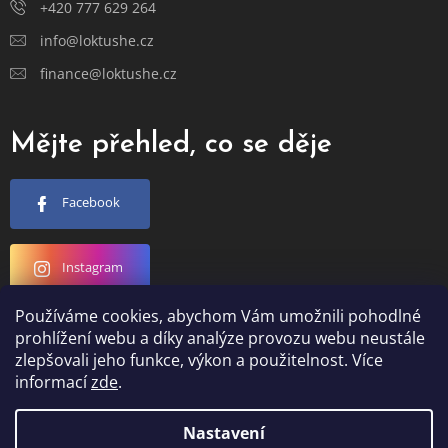
+420 777 629 264
info@loktushe.cz
finance@loktushe.cz
Mějte přehled, co se děje
Facebook
Instagram
Používáme cookies, abychom Vám umožnili pohodlné
YouTube
prohlížení webu a díky analýze provozu webu neustále
zlepšovali jeho funkce, výkon a použitelnost. Více
informací
zde
.
Nastavení