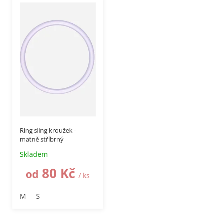
i
s
p
r
o
d
u
k
t
ů
Ring sling kroužek -
matně stříbrný
Skladem
80 Kč
od
/ ks
M
S