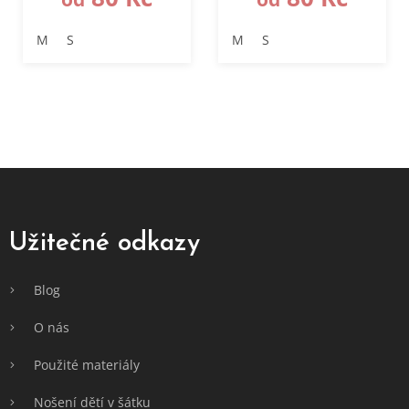
M
S
M
S
Z
á
p
a
Užitečné odkazy
t
í
Blog
O nás
Použité materiály
Nošení dětí v šátku