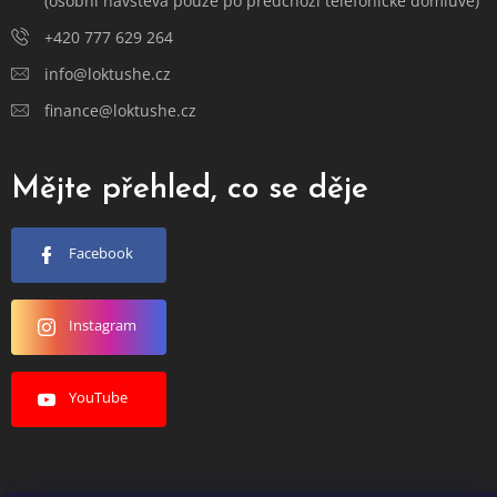
(osobní návštěva pouze po předchozí telefonické domluvě)
+420 777 629 264
info@loktushe.cz
finance@loktushe.cz
Mějte přehled, co se děje
Facebook
Instagram
YouTube