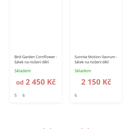
–50 %
Bird Garden Cornflower -
Sunrise Motion Ilaorum -
šátek na nošení dětí
šátek na nošení dětí
Skladem
Skladem
2 450 Kč
2 150 Kč
od
5
6
6