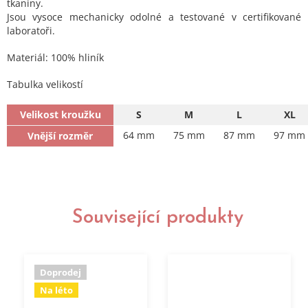
tkaniny.
Jsou vysoce mechanicky odolné a testované v certifikované
laboratoři.
Materiál: 100% hliník
Tabulka velikostí
Velikost kroužku
S
M
L
XL
64 mm
75 mm
87 mm
97 mm
Vnější rozměr
Související produkty
Doprodej
Na léto