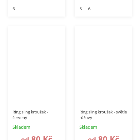
6
5
6
Ring sling kroužek -
Ring sling kroužek - světle
červený
růžový
Skladem
Skladem
80 Kč
80 Kč
od
od