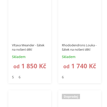
–50 %
–40 %
Vltava Meander - šátek
Rhododendrons Louka -
na nošení dětí
šátek na nošení dětí
Skladem
Skladem
1 850 Kč
1 740 Kč
od
od
5
6
6
Doprodej