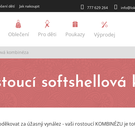
šení dětí
Jak nakoupit
777 629 264
info@lok
Oblečení
Pro děti
Poukazy
Výprodej
lová kombinéza
Blog
stoucí softshellová
děkovat za úžasný vynález - vaši rostoucí KOMBINÉZU je to