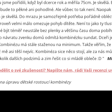
jsme pořídili, když byl dcerce rok a měřila 75cm. Je skvělá. 
bude to pěkné ani pohodlné. Ale vůbec to tak není. Naopak 
h je skvělá. Do mrazu je samozřejmě potřeba pořádně obléct 
roveň velmi málo omezuje pohyb dítěte. Není to jako ty tlus
klé být téměř neustále bez plenky a většinu času doma pobíh
po návratu zvenku domů odmítá kombinézku sundat. Dceři je
 Kombinézu má stále staženou na minimum. Takže věřím, že v 
 mě asi těší nejvíc. Kombinéza sice něco stojí, ale za nás můž
lik dalších podzimů a zim řešit co si mládě obleče :D "
Mi
odělit o své zkušenosti? Napište nám, rádi Vaši recenzi 
na úpravu dětské rostoucí kombinézy