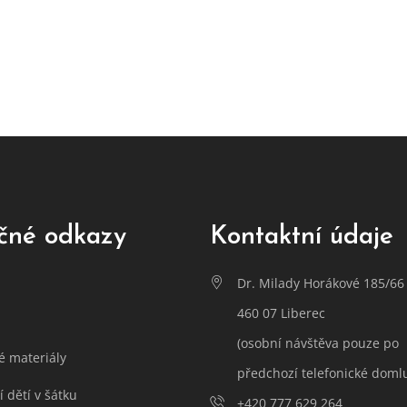
čné odkazy
Kontaktní údaje
Dr. Milady Horákové 185/66
460 07 Liberec
(osobní návštěva pouze po
é materiály
předchozí telefonické doml
 dětí v šátku
+420 777 629 264