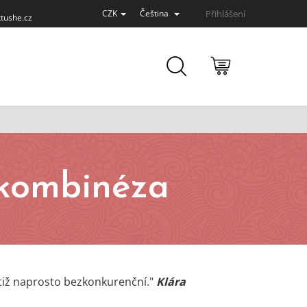
Přihlášení
CZK
Čeština
tushe.cz
NÁKUPNÍ
KOŠÍK
 kombinéza
tiž naprosto bezkonkurenční."
Klára