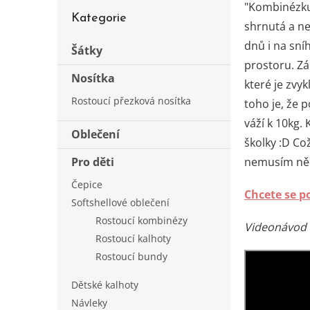
s
Přeskočit
"Kombinézku 
t
Kategorie
kategorie
shrnutá a ne
r
dnů i na sní
a
Šátky
n
prostoru. Zá
Nosítka
n
které je zvy
í
Rostoucí přezková nosítka
toho je, že 
p
váží k 10kg.
a
Oblečení
n
školky :D Což
e
Pro děti
nemusím něko
l
Čepice
Chcete se p
Softshellové oblečení
Rostoucí kombinézy
Videonávod 
Rostoucí kalhoty
Rostoucí bundy
Dětské kalhoty
Návleky