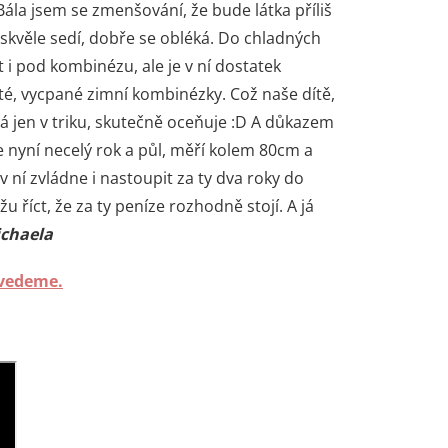
Bála jsem se zmenšování, že bude látka příliš
skvěle sedí, dobře se obléká. Do chladných
i pod kombinézu, ale je v ní dostatek
té, vycpané zimní kombinézky. Což naše dítě,
á jen v triku, skutečně oceňuje :D A důkazem
 nyní necelý rok a půl, měří kolem 80cm a
ní zvládne i nastoupit za ty dva roky do
u říct, že za ty peníze rozhodně stojí. A já
chaela
uvedeme.