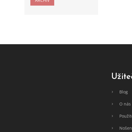
ARCHIV
Z
á
p
a
t
Užite
í
Blog
O nás
Použit
Nošení