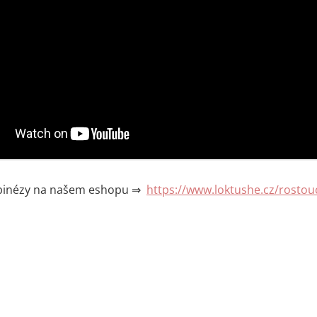
binézy na našem eshopu ⇒
https://www.loktushe.cz/rostou