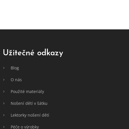
Z
á
p
a
Užitečné odkazy
t
í
Blog
O nás
Použité materiály
Nošení dětí v šátku
Lektorky nošení dětí
Péče o výrobky