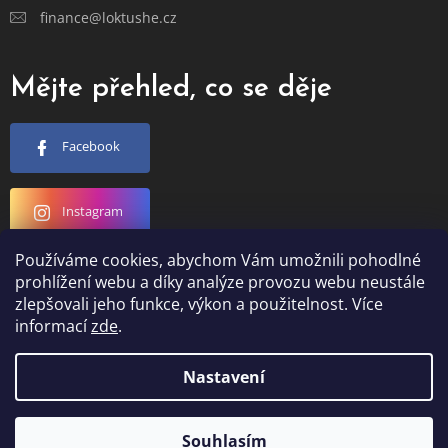
finance@loktushe.cz
Mějte přehled, co se děje
Facebook
Instagram
Používáme cookies, abychom Vám umožnili pohodlné
YouTube
prohlížení webu a díky analýze provozu webu neustále
zlepšovali jeho funkce, výkon a použitelnost. Více
informací
zde
.
Nastavení
Vytvořil Shoptet
Souhlasím