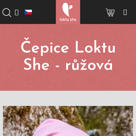
Přejít
na
NÁKUP
obsah
KOŠÍK
Čepice Loktu
She - růžová