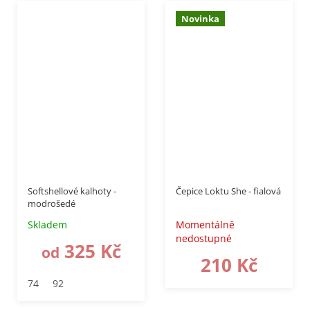
Novinka
až
–50 %
Softshellové kalhoty -
Čepice Loktu She - fialová
modrošedé
Skladem
Momentálně
nedostupné
325 Kč
od
210 Kč
74
92