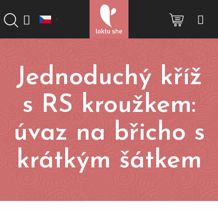
Přejít
na
NÁKUP
obsah
KOŠÍK
Jednoduchý kříž
s RS kroužkem:
úvaz na břicho s
krátkým šátkem