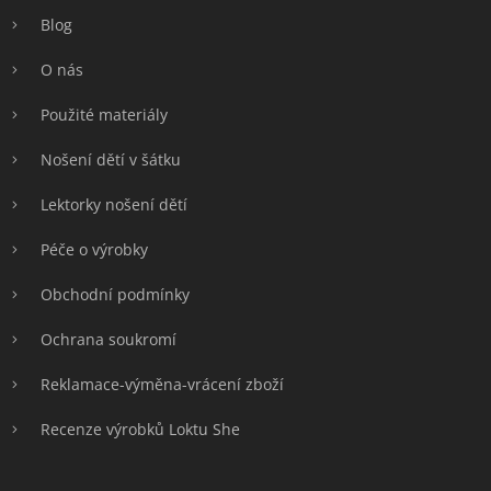
í
Blog
O nás
Použité materiály
Nošení dětí v šátku
Lektorky nošení dětí
Péče o výrobky
Obchodní podmínky
Ochrana soukromí
Reklamace-výměna-vrácení zboží
Recenze výrobků Loktu She