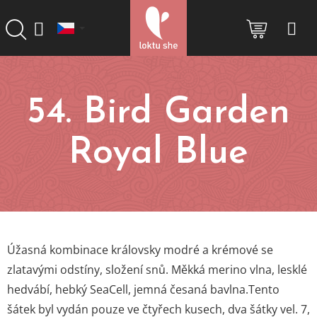
Přejít
na
NÁKUP
obsah
KOŠÍK
54. Bird Garden
Royal Blue
Úžasná kombinace královsky modré a krémové se
zlatavými odstíny, složení snů. Měkká merino vlna, lesklé
hedvábí, hebký SeaCell, jemná česaná bavlna.Tento
šátek byl vydán pouze ve čtyřech kusech, dva šátky vel. 7,