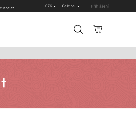
Přihlášení
CZK
Čeština
tushe.cz
NÁKUPNÍ
KOŠÍK
t