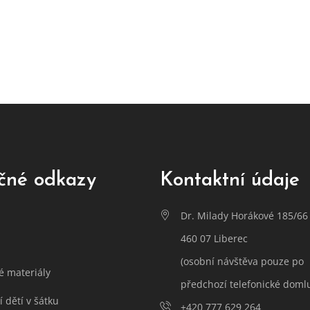
čné odkazy
Kontaktní údaje
Dr. Milady Horákové 185/66
460 07 Liberec
(osobní návštěva pouze po
é materiály
předchozí telefonické doml
 dětí v šátku
+420 777 629 264