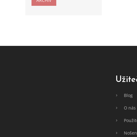
ARCHIV
Z
á
p
a
t
Užite
í
Blog
O nás
Použit
Nošení