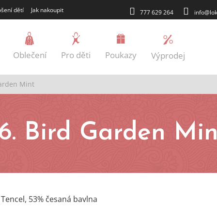
šení dětí
Jak nakoupit
777 629 264
info@lok
Oblečení
Pro děti
Poukazy
Výprodej
Garden Mint
Blog
16. Bird Garden Min
 Tencel, 53% česaná bavlna