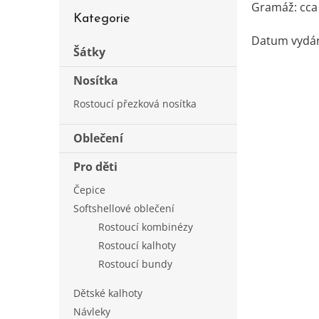
s
Přeskočit
Gramáž: cca
t
Kategorie
kategorie
r
Datum vydání
a
Šátky
n
Nosítka
n
í
Rostoucí přezková nosítka
p
a
Oblečení
n
e
Pro děti
l
Čepice
Softshellové oblečení
Rostoucí kombinézy
Rostoucí kalhoty
Rostoucí bundy
Dětské kalhoty
Návleky