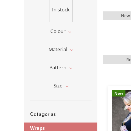
b
a
In stock
r
New 
Colour
Material
R
Pattern
L
i
Size
s
New
t
o
f
Skip
p
Categories
categories
r
o
Wraps