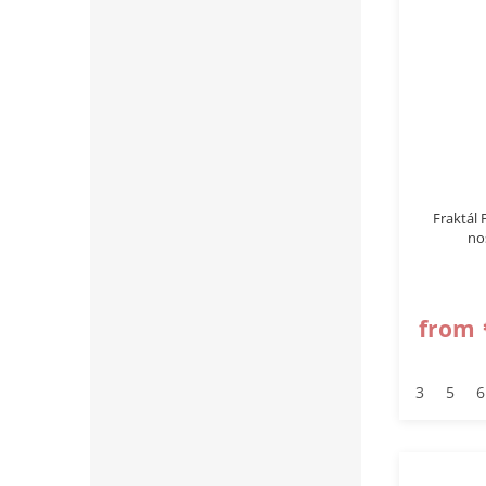
Fraktál 
no
from
3
5
6