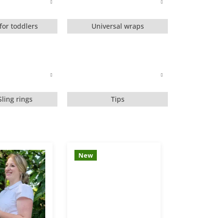
for toddlers
Universal wraps
Sling rings
Tips
New