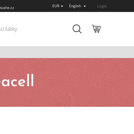
Login
EUR
English
tushe.cz
SHOPPING
cí šátky
CART
acell