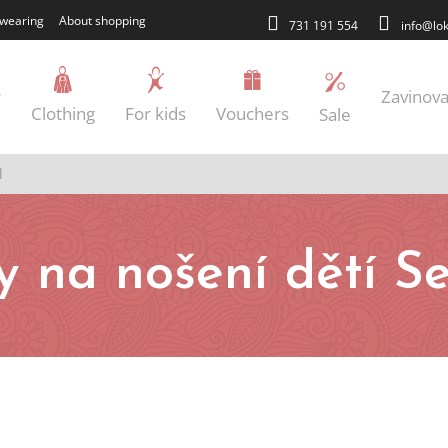
wearing
About shopping
731 191 554
info@lok
r
Zavinova
Clothing
For kids
Vouchers
Sale
l
y na nošení dětí Se