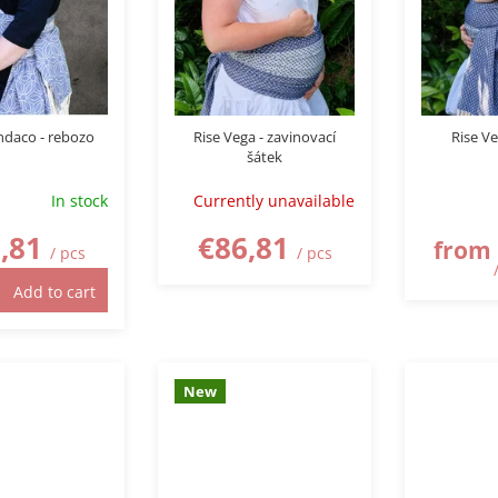
Indaco - rebozo
Rise Vega - zavinovací
Rise Ve
šátek
In stock
Currently unavailable
,81
€86,81
from
/ pcs
/ pcs
Add to cart
New