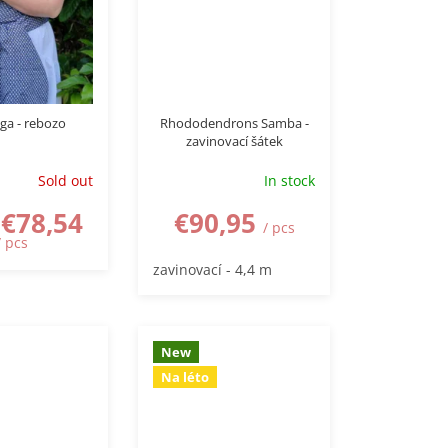
ga - rebozo
Rhododendrons Samba -
zavinovací šátek
Sold out
In stock
€78,54
€90,95
/ pcs
/ pcs
zavinovací - 4,4 m
New
Na léto