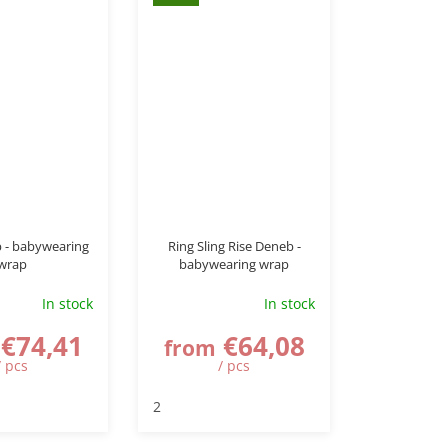
 - babywearing
Ring Sling Rise Deneb -
wrap
babywearing wrap
In stock
In stock
€74,41
€64,08
from
/ pcs
/ pcs
2