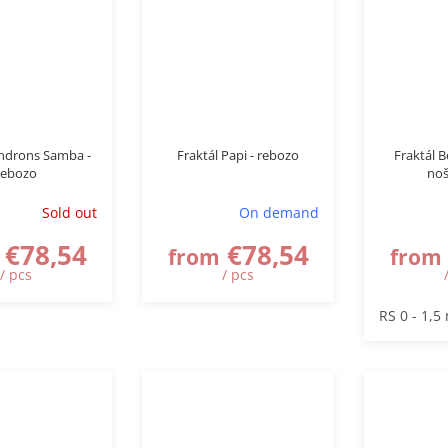
drons Samba -
Fraktál Papi - rebozo
Fraktál B
rebozo
noš
Sold out
On demand
€78,54
€78,54
from
from
/ pcs
/ pcs
RS 0 - 1,5