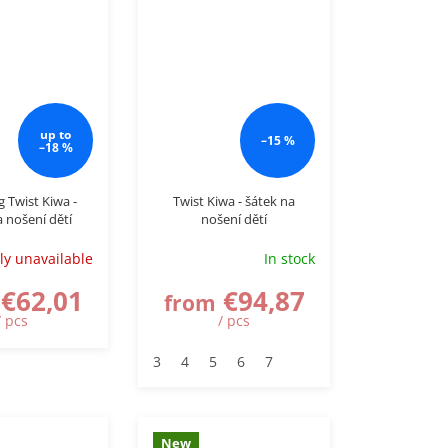
up to
–15 %
–18 %
g Twist Kiwa -
Twist Kiwa - šátek na
a nošení dětí
nošení dětí
ly unavailable
In stock
€62,01
€94,87
from
/ pcs
/ pcs
3
4
5
6
7
New