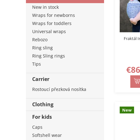
d
New in stock
u
Wraps for newborns
c
t
Wraps for toddlers
s
Universal wraps
Fraktál 
Rebozo
Ring sling
Ring Sling rings
Tips
€86
Carrier
Rostoucí přezková nosítka
Clothing
New
For kids
Caps
Softshell wear