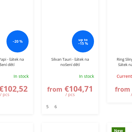
up to
–20 %
–15 %
Papi - šátek na
Silvan Tauri - šátek na
Ring Slin
šení dětí
nošení dětí
šátek n
In stock
In stock
Current
€102,52
€104,71
from
from
/ pcs
/ pcs
5
6
New