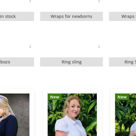
in stock
Wraps for newborns
Wraps 
ebozo
Ring sling
Ring 
New
New