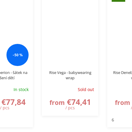
–50 %
perion - šátek na
Rise Vega - babywearing
Rise Deneb
šení dětí
wrap
In stock
Sold out
€77,84
€74,41
from
from
/ pcs
/ pcs
6