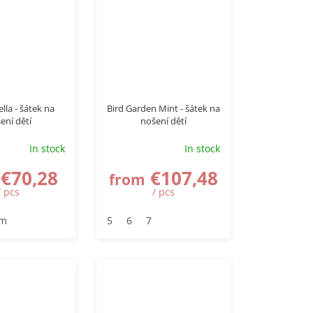
ella - šátek na
Bird Garden Mint - šátek na
ení dětí
nošení dětí
In stock
In stock
€70,28
€107,48
from
/ pcs
/ pcs
 m
5
6
7