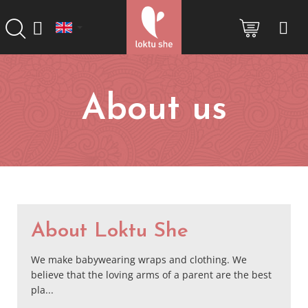
Skip
to
SHOPP
content
CART
About us
L
i
About Loktu She
s
t
We make babywearing wraps and clothing. We
o
believe that the loving arms of a parent are the best
f
pla...
a
r