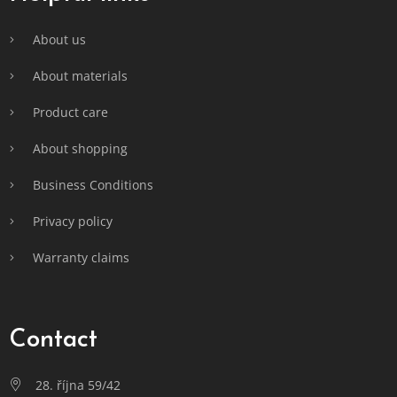
o
e
l
r
About us
s
About materials
Product care
About shopping
Business Conditions
Privacy policy
Warranty claims
Contact
28. října 59/42