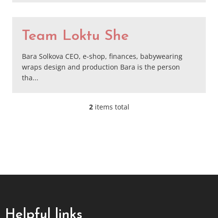
t
i
c
Team Loktu She
l
e
Bara Solkova CEO, e-shop, finances, babywearing
s
wraps design and production Bara is the person
tha...
2
items total
L
i
s
t
i
n
g
c
F
o
o
n
o
t
t
r
Helpful links