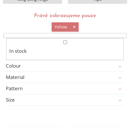
Právě zobrazujeme pouze
Yellow
In stock
Colour
Material
Pattern
Size
L
i
s