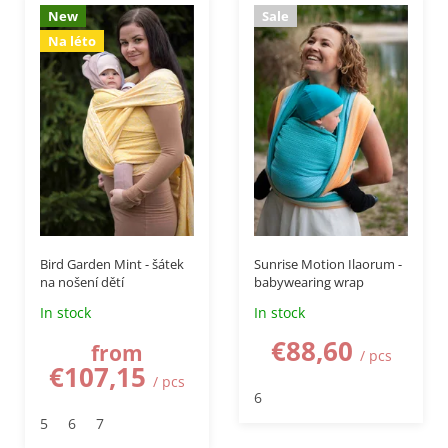
New
Sale
t
Na léto
o
f
p
r
o
d
u
c
t
s
–50 %
Bird Garden Mint - šátek
Sunrise Motion Ilaorum -
na nošení dětí
babywearing wrap
In stock
In stock
€88,60
from
/ pcs
€107,15
/ pcs
6
5
6
7