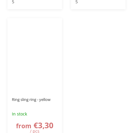
5
5
Ring sling ring - yellow
In stock
€3,30
from
/ pcs