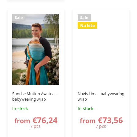
Sale
Sale
Na léto
–50 %
up to
–50 %
Sunrise Motion Awatea -
Navis Lima - babywearing
babywearing wrap
wrap
In stock
In stock
€76,24
€73,56
from
from
/ pcs
/ pcs