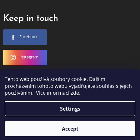
Keep in touch
Facebook
Instagram
YouTube
Tento web používá soubory cookie. Dalším
procházením tohoto webu vyjadřujete souhlas s jejich
používáním.. Více informací
zde
.
Settings
Created by Shoptet
Accept
Copyright 2026
Loktu She
. All rights reserved.