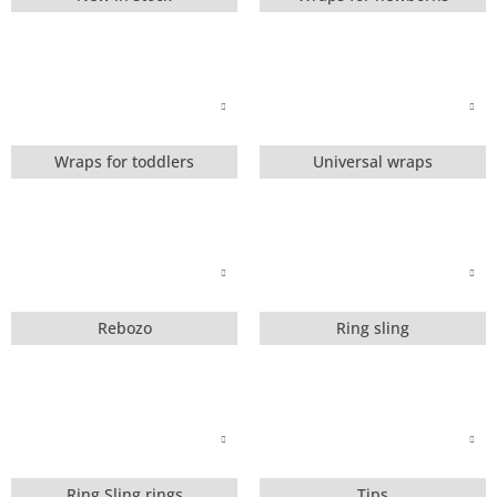
Wraps for toddlers
Universal wraps
Rebozo
Ring sling
Ring Sling rings
Tips