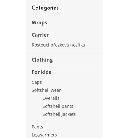
d
Skip
e
Categories
categories
b
a
Wraps
r
Carrier
Rostoucí přezková nosítka
Clothing
For kids
Caps
Softshell wear
Overalls
Softshell pants
Softshell jackets
Pants
Legwarmers