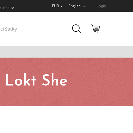
Login
EUR
English
tushe.cz
SHOPPING
cí šátky
CART
ů Lokt She