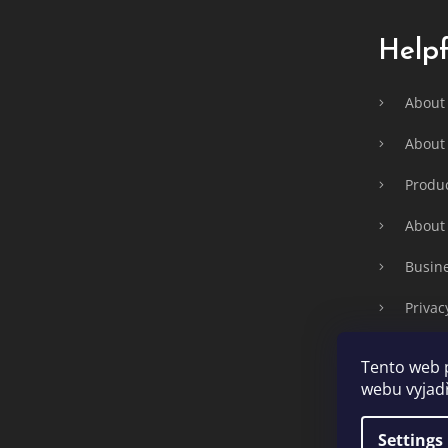
t
e
Helpf
r
About
About 
Produc
About
Busine
Privac
Warra
Tento web 
webu vyjadř
Settings