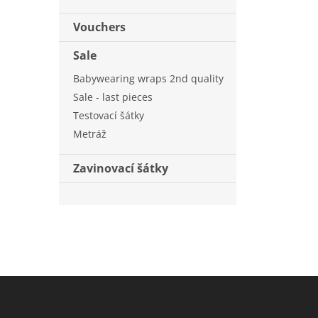
Vouchers
Sale
Babywearing wraps 2nd quality
Sale - last pieces
Testovací šátky
Metráž
Zavinovací šátky
F
o
o