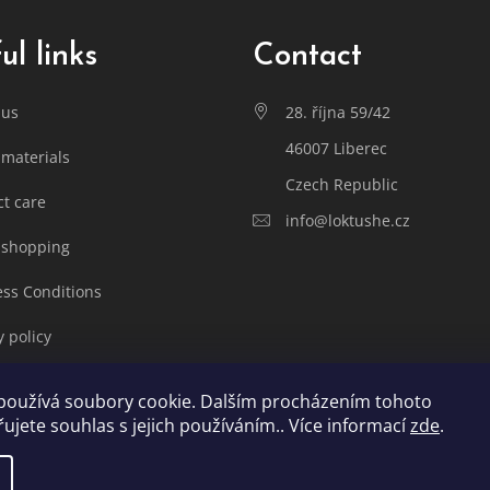
ul links
Contact
 us
28. října 59/42
46007 Liberec
materials
Czech Republic
t care
info@loktushe.cz
 shopping
ss Conditions
y policy
nty claims
používá soubory cookie. Dalším procházením tohoto
ujete souhlas s jejich používáním.. Více informací
zde
.