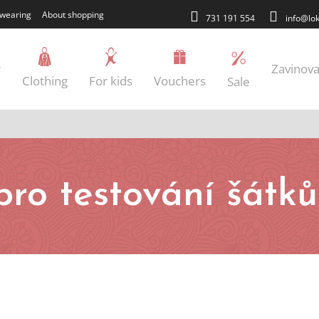
wearing
About shopping
731 191 554
info@lok
r
Zavinova
Clothing
For kids
Vouchers
Sale
pro testování šátk